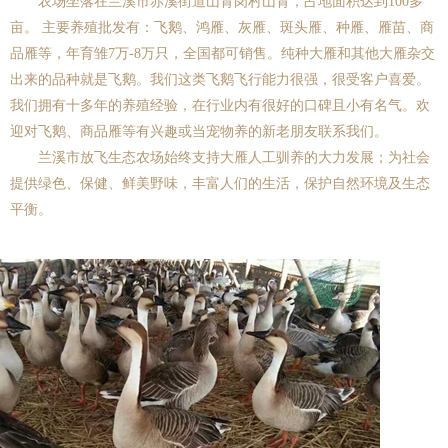
农场坐落在兰溪市赤溪街道山背岗村山背，占地面积达到100多
亩。 主要养殖批发有：飞鹅、鸿雁、灰雁、斑头雁、种雁、雁苗、商
品雁等，年育雏7万-8万只，全国都可销售。纯种大雁和其他大雁杂交
出来的品种就是飞鹅。我们这类飞鹅飞行能力很强，很受客户喜爱。
我们拥有十多年的养殖经验，在行业内有很好的口碑且小有名气。欢
迎对飞鹅、商品雁等有兴趣或当宠物养的新老朋友联系我们。
兰溪市放飞生态农场始终支持大雁人工驯养的大力发展；为社会
提供绿色、保健、鲜美野味，丰富人们的生活，保护自然环境及生态
平衡。