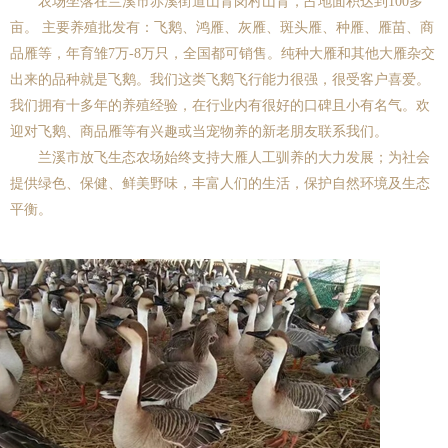
农场坐落在兰溪市赤溪街道山背岗村山背，占地面积达到100多
亩。 主要养殖批发有：飞鹅、鸿雁、灰雁、斑头雁、种雁、雁苗、商
品雁等，年育雏7万-8万只，全国都可销售。纯种大雁和其他大雁杂交
出来的品种就是飞鹅。我们这类飞鹅飞行能力很强，很受客户喜爱。
我们拥有十多年的养殖经验，在行业内有很好的口碑且小有名气。欢
迎对飞鹅、商品雁等有兴趣或当宠物养的新老朋友联系我们。
兰溪市放飞生态农场始终支持大雁人工驯养的大力发展；为社会
提供绿色、保健、鲜美野味，丰富人们的生活，保护自然环境及生态
平衡。